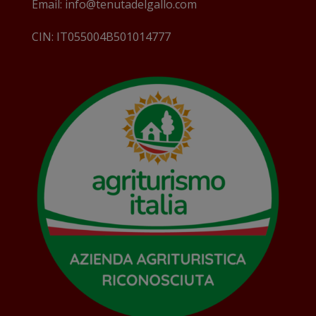
Email: info@tenutadelgallo.com
CIN: IT055004B501014777