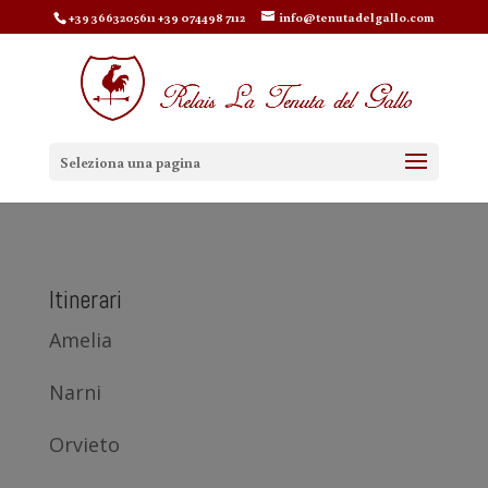
+39 3663205611 +39 074498 7112
info@tenutadelgallo.com
Seleziona una pagina
Itinerari
Amelia
Narni
Orvieto