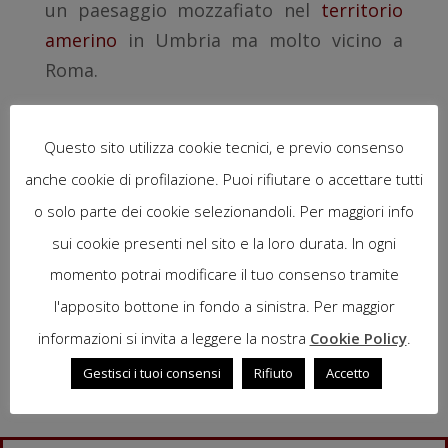
un paesaggio mozzafiato nel
territorio
amerino
in Umbria ma molto vicino a
Roma.
Scegli la nostra dimora di charme anche
per un breve periodo come per un
Questo sito utilizza cookie tecnici, e previo consenso
weekend all’insegna della pace, storia,
anche cookie di profilazione. Puoi rifiutare o accettare tutti
natura e gastronomia. La vicinanza da
o solo parte dei cookie selezionandoli. Per maggiori info
Roma, circa 80 km, affittare una nostra
sui cookie presenti nel sito e la loro durata. In ogni
camera & suite, può essere la soluzione
momento potrai modificare il tuo consenso tramite
ideale per visitare l’intero territorio
l'apposito bottone in fondo a sinistra. Per maggior
umbro.
informazioni si invita a leggere la nostra
Cookie Policy
.
Gestisci i tuoi consensi
Rifiuto
Accetto