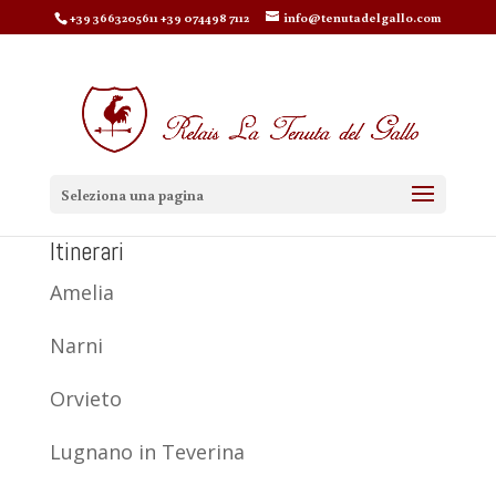
+39 3663205611 +39 074498 7112
info@tenutadelgallo.com
Seleziona una pagina
Itinerari
Amelia
Narni
Orvieto
Lugnano in Teverina