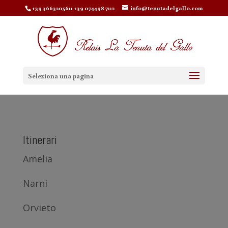
+39 3663205611 +39 074498 7112
info@tenutadelgallo.com
Seleziona una pagina
Itinerari
Amelia
Narni
Orvieto