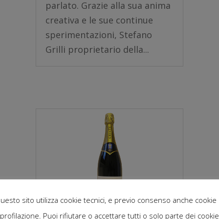
parlato. Grazie alla sua anima
creativa e le sue continue
sperimentazioni, Stefano
Grilli proprietario della...
uesto sito utilizza cookie tecnici, e previo consenso anche cookie 
profilazione. Puoi rifiutare o accettare tutti o solo parte dei cookie