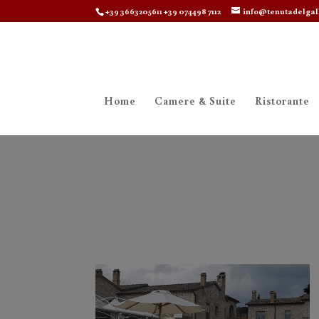
+39 3663205611 +39 074498 7112
info@tenutadelgal
Home
Camere & Suite
Ristorante