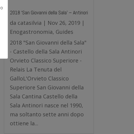
ro
2018 ‘San Giovanni della Sala’ – Antinori
e
da
catasilvia
|
Nov 26, 2019
|
Enogastronomia
,
Guides
2018 "San Giovanni della Sala"
- Castello della Sala Antinori
Orvieto Classico Superiore -
Relais La Tenuta del
GalloL'Orvieto Classico
Superiore San Giovanni della
Sala Cantina Castello della
Sala Antinori nasce nel 1990,
ma soltanto sette anni dopo
ottiene la...