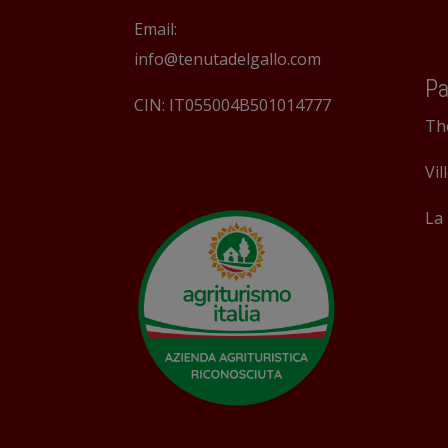
Email:
info@tenutadelgallo.com
Pa
CIN: IT055004B501014777
Th
Vil
La