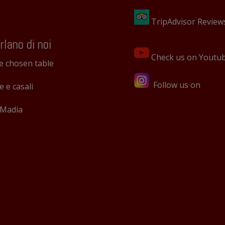
TripAdvisor Review
rlano di noi
Check us on Youtu
e chosen table
Follow us on
le e casali
 Madia