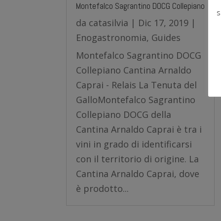
Montefalco Sagrantino DOCG Collepiano
s
da
catasilvia
|
Dic 17, 2019
|
Enogastronomia
,
Guides
Montefalco Sagrantino DOCG
Collepiano Cantina Arnaldo
Caprai - Relais La Tenuta del
GalloMontefalco Sagrantino
Collepiano DOCG della
Cantina Arnaldo Caprai è tra i
vini in grado di identificarsi
con il territorio di origine. La
Cantina Arnaldo Caprai, dove
è prodotto...