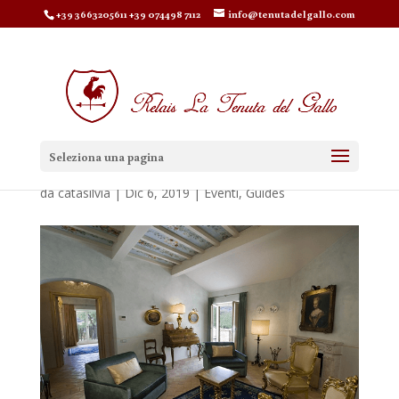
+39 3663205611 +39 074498 7112
info@tenutadelgallo.com
Ville e appartamenti di charme
Seleziona una pagina
da
catasilvia
|
Dic 6, 2019
|
Eventi
,
Guides