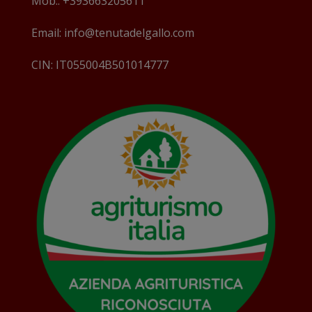
Mob.: +393663205611
Email: info@tenutadelgallo.com
CIN: IT055004B501014777