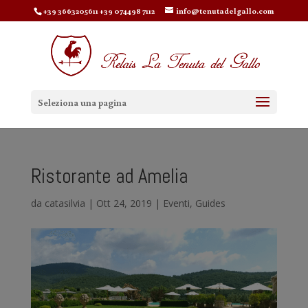
+39 3663205611 +39 074498 7112
info@tenutadelgallo.com
Seleziona una pagina
Ristorante ad Amelia
da
catasilvia
|
Ott 24, 2019
|
Eventi
,
Guides