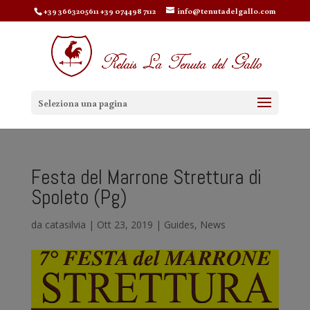
+39 3663205611 +39 074498 7112
info@tenutadelgallo.com
Seleziona una pagina
Festa del Marrone Strettura di
Spoleto (Pg)
da
catasilvia
|
Ott 23, 2019
|
Guides
,
News