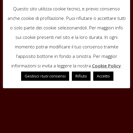
Questo sito utilizza cookie tecnici, e previo consenso
anche cookie di profilazione. Puoi rifiutare o accettare tutti
o solo parte dei cookie selezionandoli. Per maggiori info
sui cookie presenti nel sito e la loro durata. In ogni
momento potrai modificare il tuo consenso tramite
l'apposito bottone in fondo a sinistra. Per maggior
Meteo
informazioni si invita a leggere la nostra
Cookie Policy
.
Gestisci i tuoi consensi
Rifiuto
Accetto