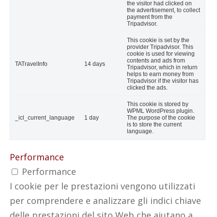
the visitor had clicked on
the advertisement, to collect
payment from the
Tripadvisor.
This cookie is set by the
provider Tripadvisor. This
cookie is used for viewing
contents and ads from
TATravelInfo
14 days
Tripadvisor, which in return
helps to earn money from
Tripadvisor if the visitor has
clicked the ads.
This cookie is stored by
WPML WordPress plugin.
_icl_current_language
1 day
The purpose of the cookie
is to store the current
language.
Performance
Performance
I cookie per le prestazioni vengono utilizzati
per comprendere e analizzare gli indici chiave
delle prestazioni del sito Web che aiutano a