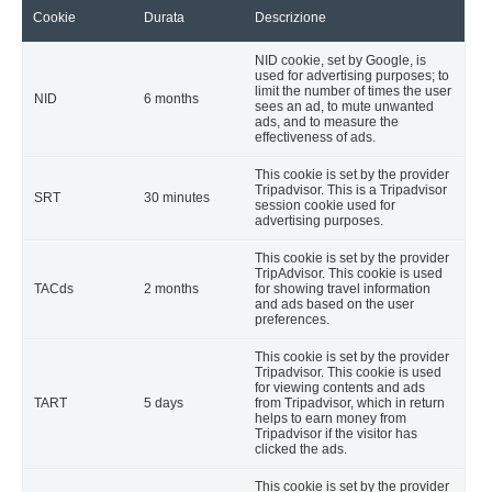
Cookie
Durata
Descrizione
NID cookie, set by Google, is
used for advertising purposes; to
limit the number of times the user
NID
6 months
sees an ad, to mute unwanted
ads, and to measure the
effectiveness of ads.
This cookie is set by the provider
Tripadvisor. This is a Tripadvisor
SRT
30 minutes
session cookie used for
advertising purposes.
This cookie is set by the provider
TripAdvisor. This cookie is used
TACds
2 months
for showing travel information
and ads based on the user
preferences.
This cookie is set by the provider
Tripadvisor. This cookie is used
for viewing contents and ads
TART
5 days
from Tripadvisor, which in return
helps to earn money from
Tripadvisor if the visitor has
clicked the ads.
This cookie is set by the provider