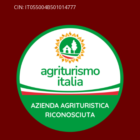
CIN: IT055004B501014777