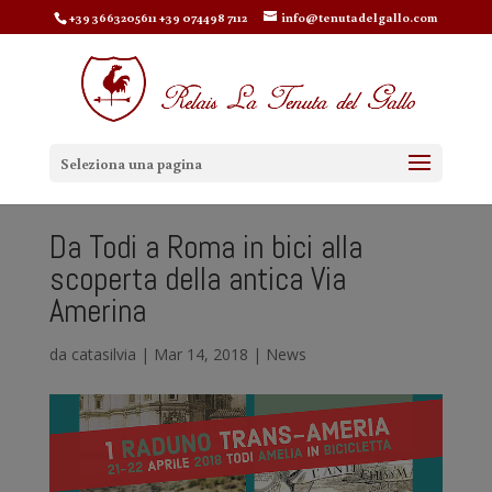
+39 3663205611 +39 074498 7112
info@tenutadelgallo.com
Seleziona una pagina
Da Todi a Roma in bici alla
scoperta della antica Via
Amerina
da
catasilvia
|
Mar 14, 2018
|
News