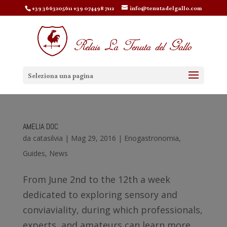
+39 3663205611 +39 074498 7112
info@tenutadelgallo.com
Seleziona una pagina
AMELIA DOC
da
catasilvia
|
Mag 29, 2016
|
Enogastronomia
,
Guides
,
News
From June 2nd to the 12th a week
dedicated to exploring sensory and
conviaviality, during which professionals,
experts, and amateurs can learn more