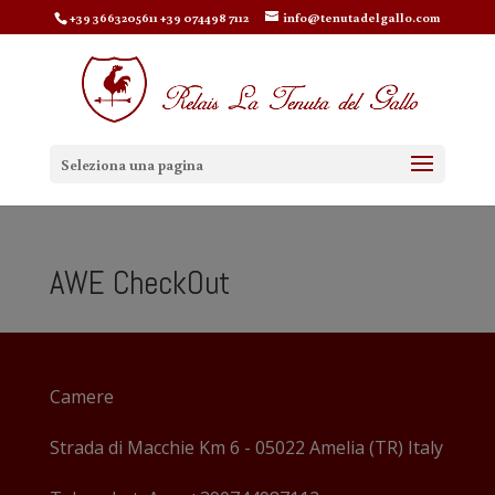
+39 3663205611 +39 074498 7112
info@tenutadelgallo.com
Seleziona una pagina
AWE CheckOut
Camere
Strada di Macchie Km 6 - 05022 Amelia (TR) Italy