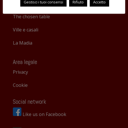
Gestisci i tuoi consensi
Rifiuto
Accetto
Parlano di noi
The chosen table
Ville e casali
La Madia
Area legale
Privacy
Cookie
Social network
Like us on Facebook