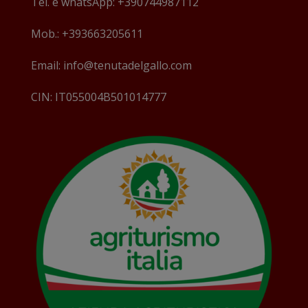
Tel. e whatsApp: +390744987112
Mob.: +393663205611
Email: info@tenutadelgallo.com
CIN: IT055004B501014777